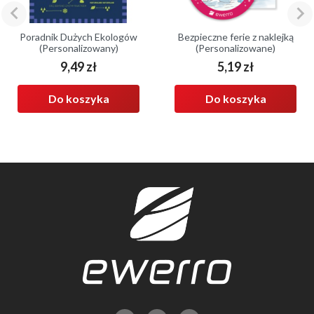


Poradnik Dużych Ekologów
Bezpieczne ferie z naklejką
(Personalizowany)
(Personalizowane)
9,49 zł
5,19 zł
Cena
Cena
Do koszyka
Do koszyka