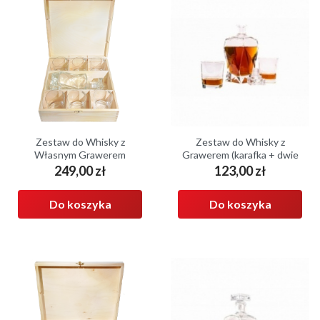
Zestaw do Whisky z
Zestaw do Whisky z
Własnym Grawerem
Grawerem (karafka + dwie
(karafka + 6 szklanek +
szklanki)
249,00 zł
123,00 zł
Cena
Cena
pudełko)
Do koszyka
Do koszyka