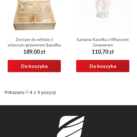
Zestaw do whisky z
Łamana Karafka z Własnym
własnym grawerem (karafka
Grawerem
+ 2 szklanki + pudełko)
189,00 zł
110,70 zł
Cena
Cena
Do koszyka
Do koszyka
Pokazano 1-4 z 4 pozycji