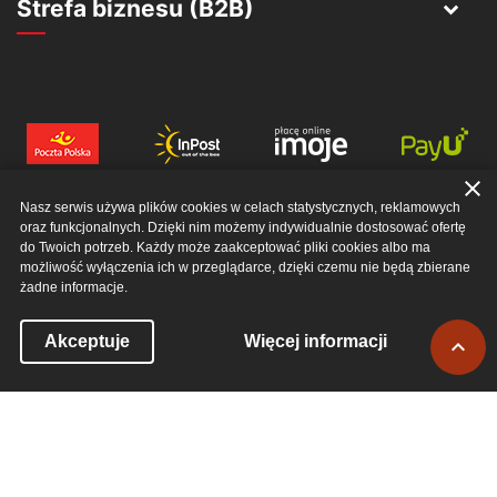
Strefa biznesu (B2B)
close
Nasz serwis używa plików cookies w celach statystycznych, reklamowych
oraz funkcjonalnych. Dzięki nim możemy indywidualnie dostosować ofertę
do Twoich potrzeb. Każdy może zaakceptować pliki cookies albo ma
możliwość wyłączenia ich w przeglądarce, dzięki czemu nie będą zbierane
żadne informacje.
© 2026 EWERRO SP. Z O. O.. ALL RIGHTS RESERVED
Powró
Akceptuje
Więcej informacji

do
góry