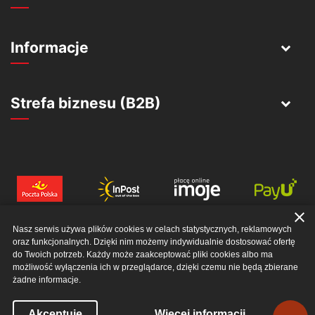
Informacje
Strefa biznesu (B2B)
close
Nasz serwis używa plików cookies w celach statystycznych, reklamowych
oraz funkcjonalnych. Dzięki nim możemy indywidualnie dostosować ofertę
do Twoich potrzeb. Każdy może zaakceptować pliki cookies albo ma
możliwość wyłączenia ich w przeglądarce, dzięki czemu nie będą zbierane
żadne informacje.
© 2026 EWERRO SP. Z O. O.. ALL RIGHTS RESERVED
Powró
Akceptuje
Więcej informacji