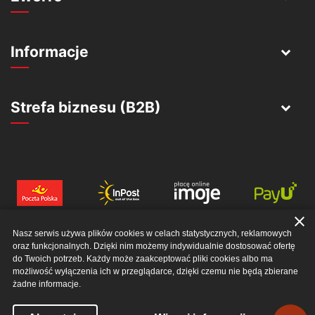
Informacje
Strefa biznesu (B2B)
close
Nasz serwis używa plików cookies w celach statystycznych, reklamowych
oraz funkcjonalnych. Dzięki nim możemy indywidualnie dostosować ofertę
do Twoich potrzeb. Każdy może zaakceptować pliki cookies albo ma
możliwość wyłączenia ich w przeglądarce, dzięki czemu nie będą zbierane
żadne informacje.
© 2026 EWERRO SP. Z O. O.. ALL RIGHTS RESERVED