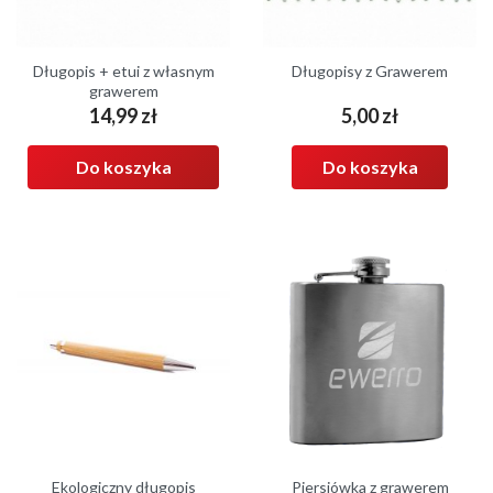
Długopis + etui z własnym
Długopisy z Grawerem
grawerem
14,99 zł
5,00 zł
Cena
Cena
Do koszyka
Do koszyka
Ekologiczny długopis
Piersiówka z grawerem