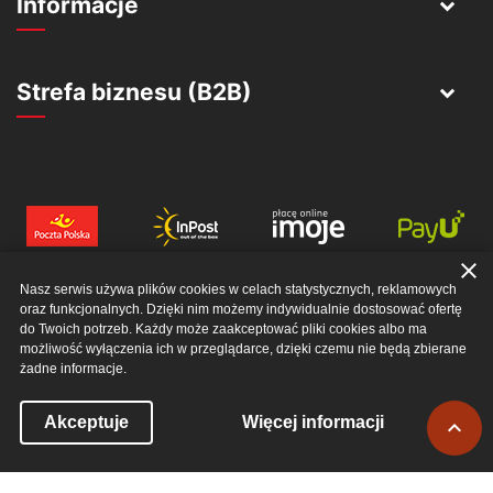
Informacje
Strefa biznesu (B2B)
close
Nasz serwis używa plików cookies w celach statystycznych, reklamowych
oraz funkcjonalnych. Dzięki nim możemy indywidualnie dostosować ofertę
do Twoich potrzeb. Każdy może zaakceptować pliki cookies albo ma
możliwość wyłączenia ich w przeglądarce, dzięki czemu nie będą zbierane
żadne informacje.
© 2026 EWERRO SP. Z O. O.. ALL RIGHTS RESERVED
Powró
Akceptuje
Więcej informacji

do
góry