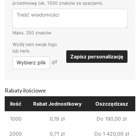
przedmowę (ok. 1500 znaków ze spacjami).
Maks. 250 znaków
Wyślij nam swoje logo
lub herb.
Zapisz personalizację
.png .jpg .gif
Rabaty ilościowe
Ilość
Rabat Jednostkowy
Oszczędzasz
1000
0,19 zł
Do 190,00 zł
2000
0,71 zł
Do 1 420,00 zł