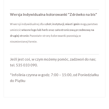
Wersja Indywidualna kolorowanki "
Zdrówko na bis
"
W wersji indywidualnej dla
szkół, instytucji, miast i gmin
mogą państwo
umieścić
własne logo lub herb oraz całostronicową przedmowę na
drugiej stronie
. Pozostałe strony kolorowanki pozostają w
niezmienionej formie.
Jeśli jest coś, w czym możemy pomóc, zadzwoń do nas;
tel. 535 033 090.
*Infolinia czynna w godz. 7:00 – 15:00, od Poniedziałku
do Piątku