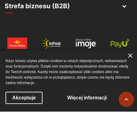
Strefa biznesu (B2B)
close
Nasz serwis używa plików cookies w celach statystycznych, reklamowych
oraz funkcjonalnych. Dzięki nim możemy indywidualnie dostosować ofertę
do Twoich potrzeb. Każdy może zaakceptować pliki cookies albo ma
możliwość wyłączenia ich w przeglądarce, dzięki czemu nie będą zbierane
żadne informacje.
© 2026 EWERRO SP. Z O. O.. ALL RIGHTS RESERVED
Powró
Akceptuje
Więcej informacji

do
góry