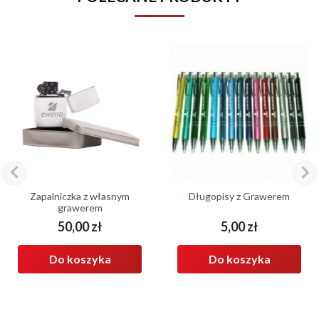


Zapalniczka z własnym
Długopisy z Grawerem
grawerem
50,00 zł
5,00 zł
Cena
Cena
Do koszyka
Do koszyka