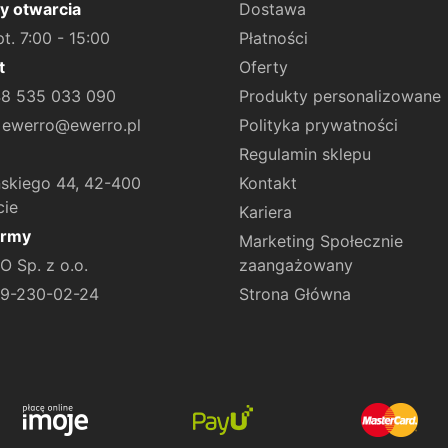
y otwarcia
Dostawa
pt. 7:00 - 15:00
Płatności
t
Oferty
+48 535 033 090
Produkty personalizowane
: ewerro@ewerro.pl
Polityka prywatności
Regulamin sklepu
skiego 44, 42-400
Kontakt
cie
Kariera
irmy
Marketing Społecznie
 Sp. z o.o.
zaangażowany
49-230-02-24
Strona Główna