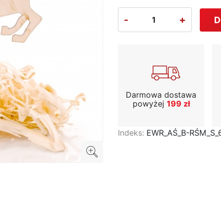
-
+
D
Darmowa dostawa
powyżej
199 zł
Indeks:
EWR_AŚ_B-RŚM_S_