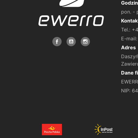
Godzin
pon. - 
Kontak
Tel.: 
E-mail
Adres
Daszyń
Zawier
Dane f
EWERRO
NIP: 6