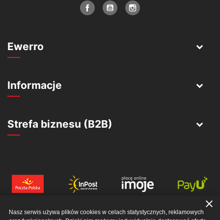
Ewerro
Informacje
Strefa biznesu (B2B)
close
Nasz serwis używa plików cookies w celach statystycznych, reklamowych