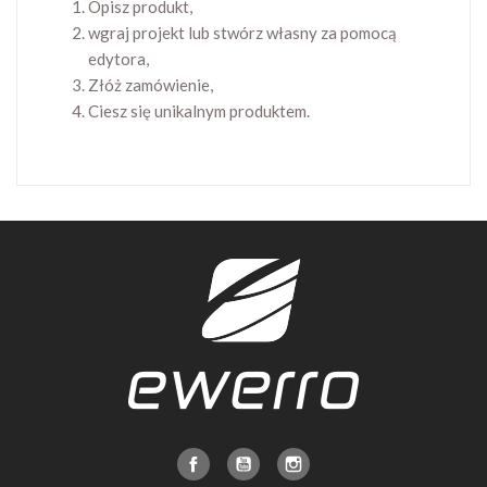
Opisz produkt,
wgraj projekt lub stwórz własny za pomocą
edytora,
Złóż zamówienie,
Ciesz się unikalnym produktem.