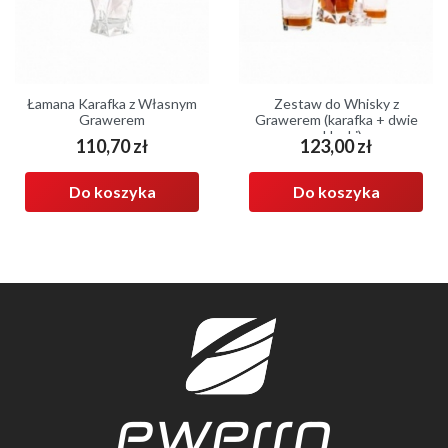
Łamana Karafka z Własnym
Zestaw do Whisky z
Grawerem
Grawerem (karafka + dwie
szklanki)
110,70 zł
123,00 zł
Cena
Cena
Do koszyka
Do koszyka