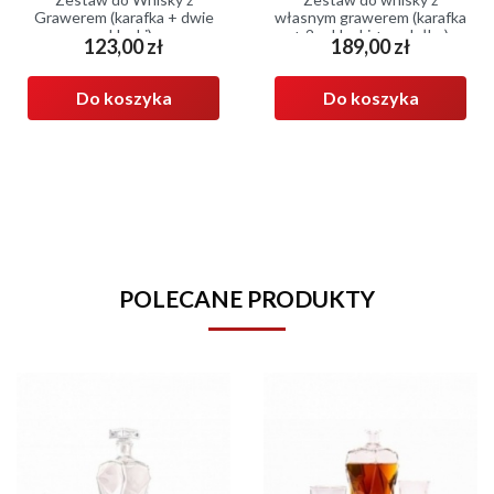
Grawerem (karafka + dwie
własnym grawerem (karafka
szklanki)
+ 2 szklanki + pudełko)
123,00 zł
189,00 zł
Cena
Cena
Do koszyka
Do koszyka
POLECANE PRODUKTY