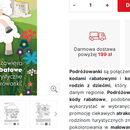
-
+
D
Darmowa dostawa
powyżej
199 zł
Podróżowanki
są połącze
kodami rabatowymi
i
ko
rodzin z dziećmi
, który
danym regionie.
Podróżow
kody rabatowe
, podob
wykorzystać w wybranyc

promocję ciekawych
atrak
rodzinom turystycznych z
pokolorowania w
malowa