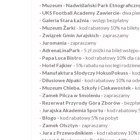
- Muzeum - Nadwiślański Park Etnograficzn
- UKS Football Academy Zawiercie-
dwa pier
- Galeria Stara Łaźnia -
wstęp bezpłatny
- Muzeum Żarki -
kod rabatowy 10% na bilety
- Związek Gmin Jurajskich -
zapraszamy
- Juromania -
zapraszamy
- AdrenaLinaPark -
5 zł zniżki na bilet wstępu
- Papa Luca Bistro -
kod rabatowy 10% dla cał
- Hotel Fajkier -
5% rabatu na noclegi rodzinne
- Manufaktura Słodyczy HokusPokuss -
kod
- Dilusiowe Alpaki -
kod rabatowy 10% na odwi
- Muzeum Chleba, Szkoły i Ciekawostek -
ko
- Zamek Pilcza w Smoleniu -
zapraszamy
- Rezerwat Przyrody Góra Zborów -
bezpła
- Jurajska Akademia Sportu -
kod rabatowy 5
- Błogo -
kod rabatowy 5% na pobyt
- Zamek Olsztyn
-
zapraszamy
- Jura z Przewodnikiem -
kod rabatowy 10% n