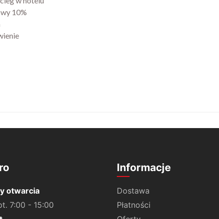
cleg w hotelu
owy 10%
a
wienie
ro
Informacje
y otwarcia
Dostawa
pt. 7:00 - 15:00
Płatności