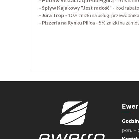
- Hotel & Restauracja Pod Figurą
-
10% na no
- Spływ Kajakowy "Jest radość"
-
kod rabat
- Jura Trop
-
10% zniżki na usługi przewodnik
- Pizzeria na Rynku Pilica
-
5% zniżki na zamó
Ewer
Godzin
pon. - 