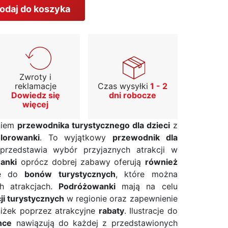
odaj do koszyka
Zwroty i
reklamacje
Czas wysyłki
1 - 2
Dowiedz się
dni robocze
więcej
niem
przewodnika turystycznego dla dzieci
z
lorowanki
. To wyjątkowy
przewodnik dla
 przedstawia wybór przyjaznych atrakcji w
anki
oprócz dobrej zabawy oferują
również
ne do
bonów turystycznych
, które można
h atrakcjach.
Podróżowanki
mają na celu
cji turystycznych
w regionie oraz zapewnienie
niżek poprzez atrakcyjne
rabaty
. Ilustracje do
nce
nawiązują do każdej z przedstawionych