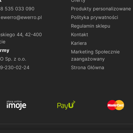
t
Oferty
+48 535 033 090
Produkty personalizowane
: ewerro@ewerro.pl
Polityka prywatności
Regulamin sklepu
skiego 44, 42-400
Kontakt
cie
Kariera
irmy
Marketing Społecznie
 Sp. z o.o.
zaangażowany
49-230-02-24
Strona Główna