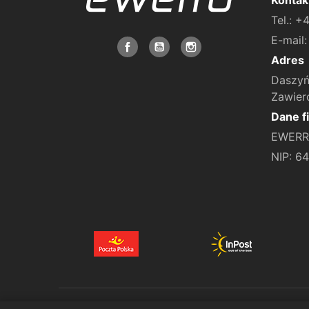
Kontak
Tel.: 
E-mail
Adres
Daszyń
Zawier
Dane f
EWERRO
NIP: 6