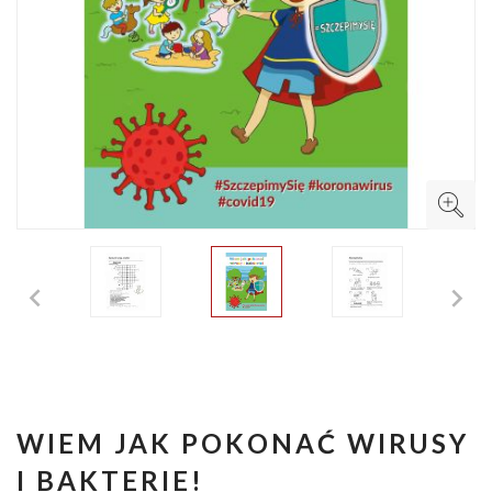


WIEM JAK POKONAĆ WIRUSY
I BAKTERIE!